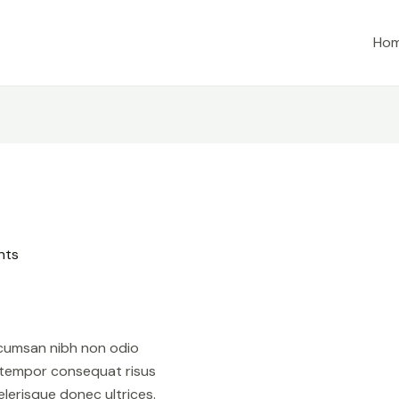
Ho
nts
ccumsan nibh non odio
 tempor consequat risus
lerisque donec ultrices.