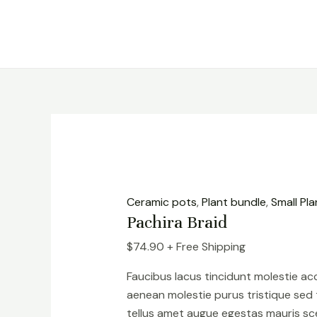
Skip
Pachira
to
Braid
content
quantity
Ceramic pots
,
Plant bundle
,
Small Pla
Pachira Braid
$
74.90
+ Free Shipping
Faucibus lacus tincidunt molestie a
aenean molestie purus tristique sed
tellus amet augue egestas mauris sce